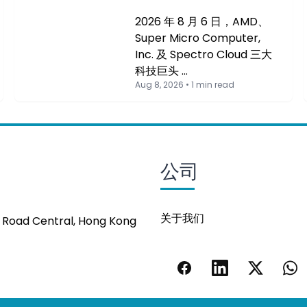
2026 年 8 月 6 日，AMD、
Super Micro Computer,
Inc. 及 Spectro Cloud 三大
科技巨头 …
Aug 8, 2026 • 1 min read
公司
关于我们
s Road Central, Hong Kong