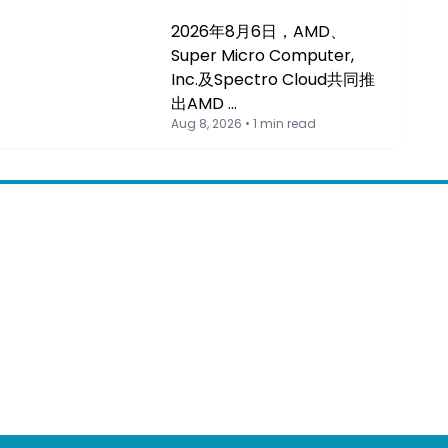
2026年8月6日，AMD、
Super Micro Computer,
Inc.及Spectro Cloud共同推
出AMD …
Aug 8, 2026 • 1 min read