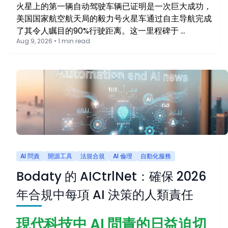
火星上的第一辆自动驾驶车辆已证明是一次巨大成功，
美国国家航空航天局的毅力号火星车通过自主导航完成
了其令人瞩目的90%行驶距离。这一里程碑于 …
Aug 9, 2026 • 1 min read
AI 問責
開源工具
法規合規
AI 倫理
自動化服務
Bodaty 的 AICtrlNet：確保 2026
年合規中每項 AI 決策的人類責任
現代科技中 AI 問責的日益迫切