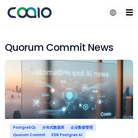
☰
Quorum Commit News
PostgreSQL
分布式数据库
企业数据管理
Quorum Commit
EDB Postgres AI