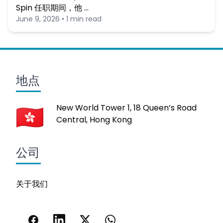
Spin 任职期间，他 …
June 9, 2026 • 1 min read
地点
New World Tower 1, 18 Queen’s Road
Central, Hong Kong
公司
关于我们