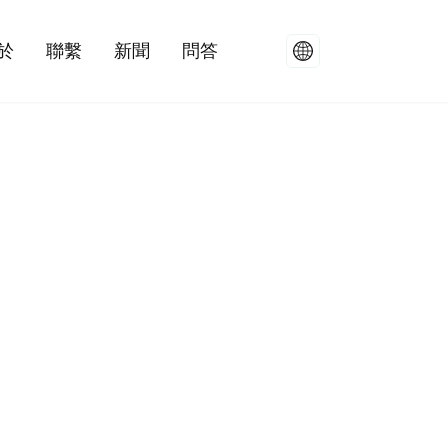
於
聯繫
新聞
問答