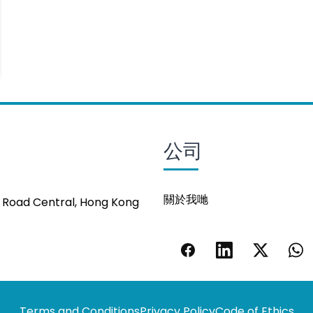
公司
關於我哋
s Road Central, Hong Kong
Terms and Conditions
Privacy Policy
Code of Ethics