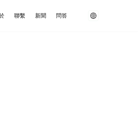
於
聯繫
新聞
問答