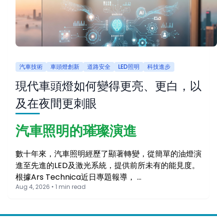
汽車技術
車頭燈創新
道路安全
LED照明
科技進步
現代車頭燈如何變得更亮、更白，以
及在夜間更刺眼
汽車照明的璀璨演進
數十年來，汽車照明經歷了顯著轉變，從簡單的油燈演
進至先進的LED及激光系統，提供前所未有的能見度。
根據Ars Technica近日專題報導， …
Aug 4, 2026 • 1 min read