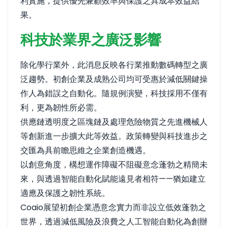
利實施，提供優先兼顧效率與保護之具成本效益結
果。
科技於業界之廣泛影響
除化學行業外，此消息反映各行業推動數碼轉型之廣
泛趨勢。初創企業及成熟公司均可受惠於減低關鍵操
作人為錯誤之自動化。隨規例演變，科技採用不僅有
利，更為韌性所必需。
供應鏈透明度之區塊鏈及處理危險物質之先進機械人
等創新進一步擴大此等效益。政策轉變與科技進步之
交匯為具前瞻思維之企業創造機遇。
以創意角度，構想運作障礙不阻礙意念蓬勃之精簡未
來，與透過智能自動化賦能遠見者相符——猶如建立
適應及保護之韌性系統。
Coaio展望初創企業憑意念實力而非設立低效蓬勃之
世界，透過減低風險及浪費之人工智能自動化為創辦