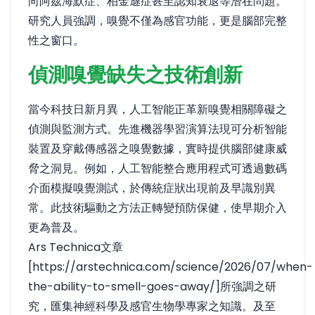
向阿茲海默症、柏金遜症甚至認知衰退等潛在問題。
研究人員強調，嗅覺不僅為感官功能，更是腦部完整
性之窗口。
偵測嗅覺缺失之技術創新
當今科技日新月異，人工智能正革新嗅覺相關障礙之
偵測與監測方式。先進機器學習演算法現可分析智能
裝置及穿戴傳感器之嗅覺數據，實時提供腦部健康威
脅之洞見。例如，人工智能整合應用程式可透過數碼
介面模擬嗅覺測試，於傳統症狀出現前及早識別異
常。此技術驅動之方法正轉變預防保健，使早期介入
更為普及。
Ars Technica文章
[https://arstechnica.com/science/2026/07/when-
the-ability-to-smell-goes-away/]所強調之研
究，匯集神經科學及感官生物學專家之知識。及至