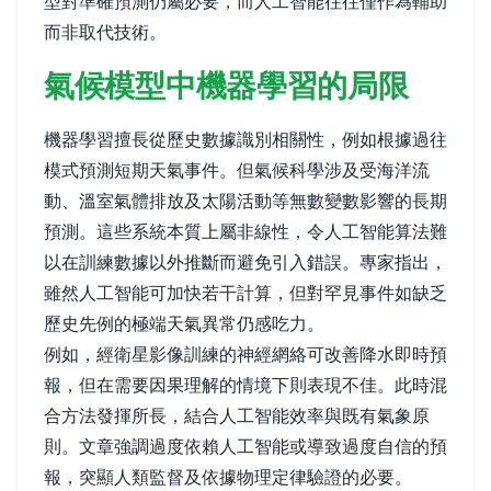
型對準確預測仍屬必要，而人工智能往往僅作為輔助
而非取代技術。
氣候模型中機器學習的局限
機器學習擅長從歷史數據識別相關性，例如根據過往
模式預測短期天氣事件。但氣候科學涉及受海洋流
動、溫室氣體排放及太陽活動等無數變數影響的長期
預測。這些系統本質上屬非線性，令人工智能算法難
以在訓練數據以外推斷而避免引入錯誤。專家指出，
雖然人工智能可加快若干計算，但對罕見事件如缺乏
歷史先例的極端天氣異常仍感吃力。
例如，經衛星影像訓練的神經網絡可改善降水即時預
報，但在需要因果理解的情境下則表現不佳。此時混
合方法發揮所長，結合人工智能效率與既有氣象原
則。文章強調過度依賴人工智能或導致過度自信的預
報，突顯人類監督及依據物理定律驗證的必要。