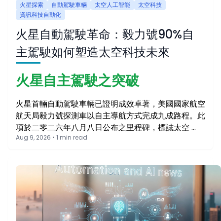
火星探索
自動駕駛車輛
太空人工智能
太空科技
資訊科技自動化
火星自動駕駛革命：毅力號90%自
主駕駛如何塑造太空科技未來
火星自主駕駛之突破
火星首輛自動駕駛車輛已證明成效卓著，美國國家航空
航天局毅力號探測車以自主導航方式完成九成路程。此
項於二零二六年八月八日公布之里程碑，標誌太空 …
Aug 9, 2026 • 1 min read