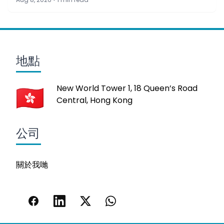
地點
New World Tower 1, 18 Queen’s Road
Central, Hong Kong
公司
關於我哋