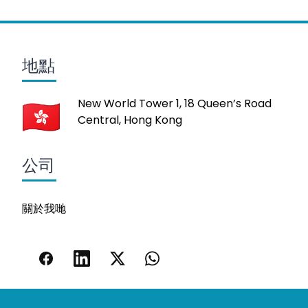
地點
New World Tower 1, 18 Queen’s Road
Central, Hong Kong
公司
關於我哋