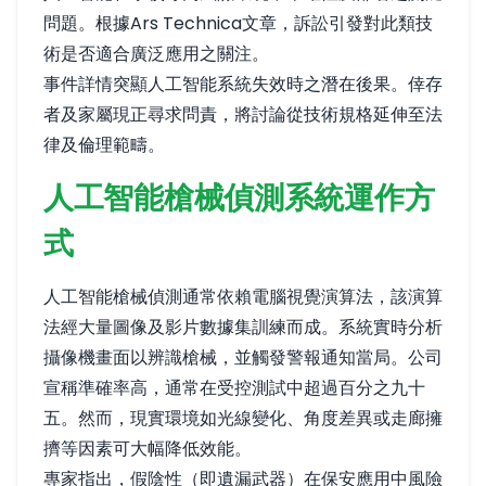
問題。根據
Ars Technica文章
，訴訟引發對此類技
術是否適合廣泛應用之關注。
事件詳情突顯人工智能系統失效時之潛在後果。倖存
者及家屬現正尋求問責，將討論從技術規格延伸至法
律及倫理範疇。
人工智能槍械偵測系統運作方
式
人工智能槍械偵測通常依賴電腦視覺演算法，該演算
法經大量圖像及影片數據集訓練而成。系統實時分析
攝像機畫面以辨識槍械，並觸發警報通知當局。公司
宣稱準確率高，通常在受控測試中超過百分之九十
五。然而，現實環境如光線變化、角度差異或走廊擁
擠等因素可大幅降低效能。
專家指出，假陰性（即遺漏武器）在保安應用中風險