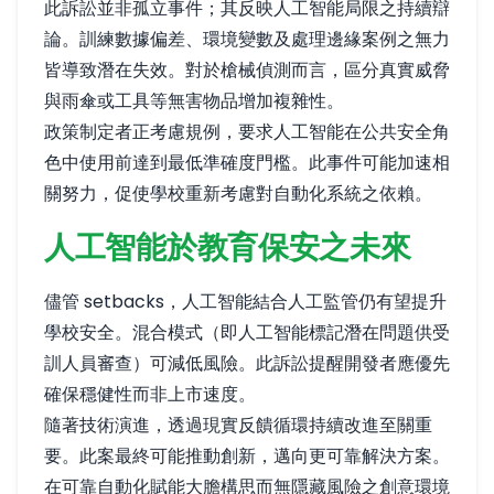
此訴訟並非孤立事件；其反映人工智能局限之持續辯
論。訓練數據偏差、環境變數及處理邊緣案例之無力
皆導致潛在失效。對於槍械偵測而言，區分真實威脅
與雨傘或工具等無害物品增加複雜性。
政策制定者正考慮規例，要求人工智能在公共安全角
色中使用前達到最低準確度門檻。此事件可能加速相
關努力，促使學校重新考慮對自動化系統之依賴。
人工智能於教育保安之未來
儘管 setbacks，人工智能結合人工監管仍有望提升
學校安全。混合模式（即人工智能標記潛在問題供受
訓人員審查）可減低風險。此訴訟提醒開發者應優先
確保穩健性而非上市速度。
隨著技術演進，透過現實反饋循環持續改進至關重
要。此案最終可能推動創新，邁向更可靠解決方案。
在可靠自動化賦能大膽構思而無隱藏風險之創意環境