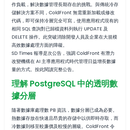
作負載，解決數據管理長期存在的挑戰。與傳統冷存
儲解決方案不同，ColdFront 無需重新加載或修改
代碼，即可保持冷層完全可寫，使用應用程式現有的
相同 SQL 查詢對已歸檔資料列執行 UPDATE 及
DELETE 操作。此突破消除開發人員及企業在大規模
高效數據處理方面的障礙。
SD Times 報導是次公告，強調 ColdFront 有潛力
改變機構在 AI 主導應用程式時代管理日益增長數據
量的方式。
按此閱讀完整公告
。
理解 PostgreSQL 中的透明數
據分層
隨著數據庫處理數 PB 資訊，數據分層已成為必要。
熱數據存放在快速且昂貴的存儲中以供即時存取，而
冷數據則移至較廉價及較慢的層級。ColdFront 令