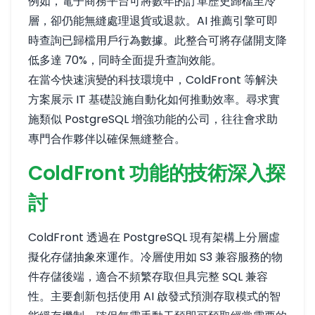
例如，電子商務平台可將數年的訂單歷史歸檔至冷
層，卻仍能無縫處理退貨或退款。AI 推薦引擎可即
時查詢已歸檔用戶行為數據。此整合可將存儲開支降
低多達 70%，同時全面提升查詢效能。
在當今快速演變的科技環境中，ColdFront 等解決
方案展示 IT 基礎設施自動化如何推動效率。尋求實
施類似 PostgreSQL 增強功能的公司，往往會求助
專門合作夥伴以確保無縫整合。
ColdFront 功能的技術深入探
討
ColdFront 透過在 PostgreSQL 現有架構上分層虛
擬化存儲抽象來運作。冷層使用如 S3 兼容服務的物
件存儲後端，適合不頻繁存取但具完整 SQL 兼容
性。主要創新包括使用 AI 啟發式預測存取模式的智