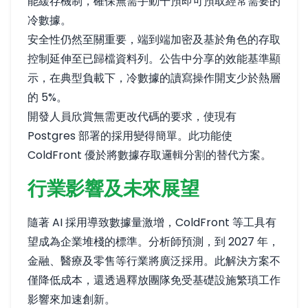
能緩存機制，確保無需手動干預即可預取經常需要的
冷數據。
安全性仍然至關重要，端到端加密及基於角色的存取
控制延伸至已歸檔資料列。公告中分享的效能基準顯
示，在典型負載下，冷數據的讀寫操作開支少於熱層
的 5%。
開發人員欣賞無需更改代碼的要求，使現有
Postgres 部署的採用變得簡單。此功能使
ColdFront 優於將數據存取邏輯分割的替代方案。
行業影響及未來展望
隨著 AI 採用導致數據量激增，ColdFront 等工具有
望成為企業堆棧的標準。分析師預測，到 2027 年，
金融、醫療及零售等行業將廣泛採用。此解決方案不
僅降低成本，還透過釋放團隊免受基礎設施繁瑣工作
影響來加速創新。