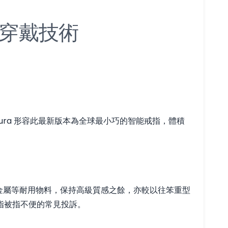
蹤穿戴技術
，Oura 形容此最新版本為全球最小巧的智能戒指，體積
用鈦金屬等耐用物料，保持高級質感之餘，亦較以往笨重型
戒指被指不便的常見投訴。