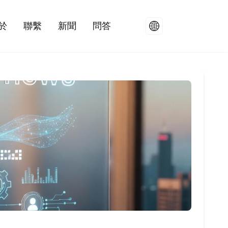
於
聯繫
新聞
問答