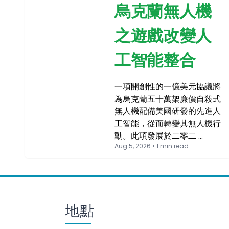
烏克蘭無人機
之遊戲改變人
工智能整合
一項開創性的一億美元協議將
為烏克蘭五十萬架廉價自殺式
無人機配備美國研發的先進人
工智能，從而轉變其無人機行
動。此項發展於二零二 …
Aug 5, 2026 • 1 min read
地點