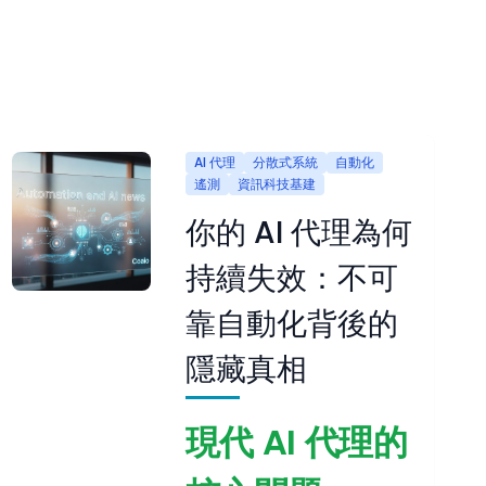
AI 代理
分散式系統
自動化
遙測
資訊科技基建
你的 AI 代理為何
持續失效：不可
靠自動化背後的
隱藏真相
現代 AI 代理的