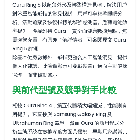
Oura Ring 5 以超薄外形及輕盈構造見稱，解決用戶
對笨重智能戒指的常見投訴。用戶可享精準睡眠分
析、活動追蹤及恢復指標的增強感測器。憑藉電池效
率提升，產品維持 Oura 一貫全面健康數據焦點，無
需頻繁充電。有興趣了解詳情者，可參閱原文
Oura
Ring 5 評測
。
除基本健身數據外，戒指更整合人工智能洞見，提供
個人化建議。此演進顯示可穿戴裝置正邁向主動健康
管理，而非被動警示。
與前代型號及競爭對手比較
相較 Oura Ring 4，第五代體積大幅縮減，性能則有
所提升。它直接與 Samsung Galaxy Ring 及
Ultrahuman Ring 競爭，然而 Oura 的應用程式分
析生態系統在數據深度方面具優勢。早期用家讚賞其