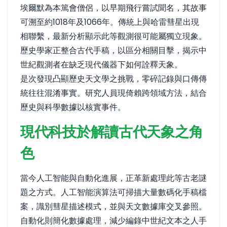
埃爾默為本篤會僧侶，以早期飛行嘗試聞名，其故事
可溯至約1018年及1066年。傳統上與哈雷彗星出現
相聯繫，最新分析顯示此等觀測很可能屬獨立現象。
歷史學家正整合古代手稿，以區分相關目擊，揭示中
世紀觀測者在缺乏現代儀器下如何詮釋天象。
是次發現凸顯歷史天文學之挑戰，零碎記錄與口傳傳
統往往混淆事實。研究人員現倚賴跨領域方法，結合
歷史與科學數據以核實事件。
現代科技於解讀古代天象之角
色
當今人工智能與自動化進展，正革新處理此等古老謎
題之方式。人工智能演算法可掃描大量數碼化手稿檔
案，識別彗星描述模式，並與天文數據庫交叉參照。
自動化則簡化數據處理，減少編錄中世紀文本之人手