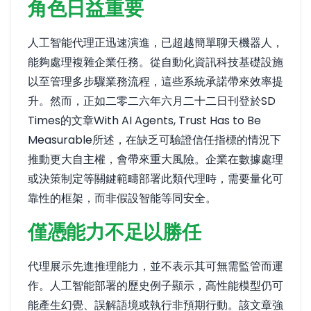
角色日益重要
人工智能代理正迅速演進，已超越簡單聊天機器人，
能夠處理複雜企業任務。從自動化資訊科技基礎設施
以至管理多步驟業務流程，這些系統承諾帶來效率提
升。然而，正如二零二六年六月二十二日刊登於SD
Times的文章
With AI Agents, Trust Has to Be
Measurable
所述，在缺乏可驗證信任指標的情況下
推動更大自主權，會帶來重大風險。企業在數據處理
或決策制定等關鍵範疇部署此類代理時，需要量化可
靠性的框架，而非假設智能等同安全。
僅憑能力不足以勝任
代理展示先進推理能力，並不表示其可無需監管而運
作。人工智能部署的歷史例子顯示，高性能模型仍可
能產生幻覺、誤解語境或執行非預期行動。該文章強