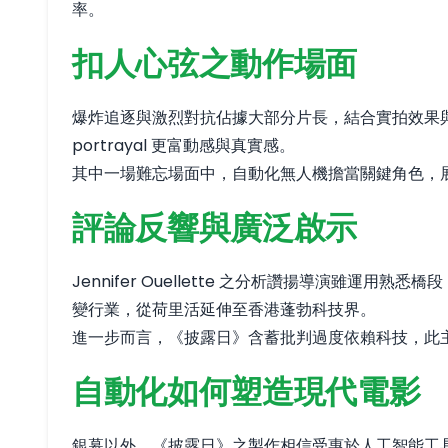
率。
扣人心弦之動作場面
爆炸追逐與激烈對抗佔據大部分片長，結合實拍效果
portrayal 更富動感與真實感。
其中一場難忘場面中，自動化無人機擔當關鍵角色，
評論反響與廣泛啟示
Jennifer Ouellette 之分析讚揚導演
變行業，從荷里活延伸至香港蓬勃科技界。
進一步而言，《披露日》含蓄批判過度依賴科技，此
自動化如何塑造現代電影
銀幕以外，《披露日》之製作相信受惠於人工智能工