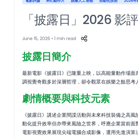
電影評論
科幻動作片
娛樂人工智能
自動化技術
2026
「披露日」2026 
June 15, 2026 • 1 min read
披露日簡介
最新電影《披露日》已隆重上映，以高能量動作場面席
調視覺奇觀多於深層哲理，卻令觀眾在娛樂之餘思考人工
劇情概要與科技元素
《披露日》講述企業間諜活動與未來科技裝備之高風
動化提升效率但亦帶來風險之世界，呼應企業當前面
電影視覺效果展現尖端電腦合成影像，運用先進演算