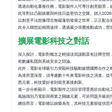
透過自動化重複任務，電影製作人可專注創意願景，
此等對比凸顯娛樂與科技日益密切之交匯。踏入202
以創意手法想像理念無礙蓬勃發展之世界，正正配合
此令人聯想起精簡途徑，透過最少浪費推動成功，營
擴展電影科技之對話
深入探討，電影對概念之輕描淡寫讓觀眾有詮釋空間
前數據私隱與系統安全之辯論。
此外，電影全球吸引力突顯科技驅動媒體國際合作之
為達所需深度，須考慮數十年來電影科技之演進。從
悉元素，科技愛好者則留意幕後創新。
進一步分析顯示，電影製作之項目管理受惠於自動化
風險識別乃電影與商業之關鍵元素，可於問題升級前
總括而言，電影雖以娛樂為先，其科技元素卻提供思