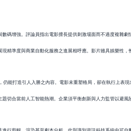
與數碼增強。評論員指出電影擅長提供刺激場面而不過度複雜劇
展現精準度與商業自動化服務之進展相呼應。影片雖具娛樂性，
雖運用熟悉橋段，仍能打造引人入勝之內容。電影未重塑格局，卻在執行
主題切合當前人工智能熱潮。企業須平衡創新與人力監管以避風
具進行剪輯、渲染甚至劇本分析。此與識別資訊科技系統中可自