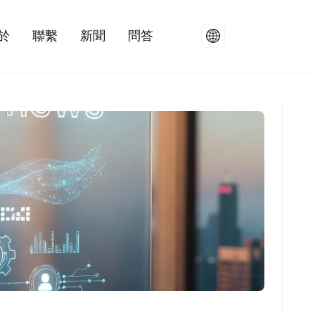
於
聯繫
新聞
問答