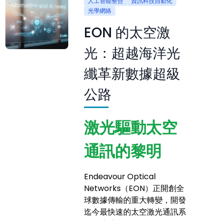
人工智能整合
資訊科技自動化
光學網絡
EON 的太空激
光：超越海洋光
纖革新數據超級
公路
激光驅動太空
通訊的黎明
Endeavour Optical
Networks（EON）正開創全
球數據傳輸的重大轉變，開發
迄今最快速的太空激光通訊系