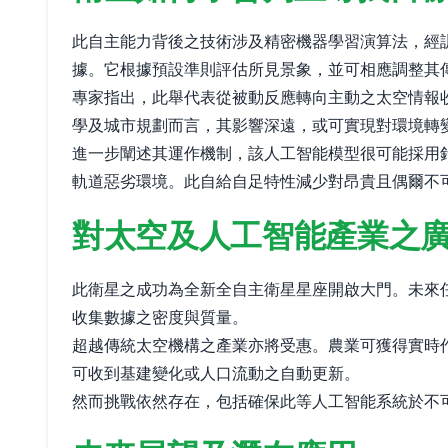
此自主能力背後之技術涉及精密機器學習演算法，經
據。它根據預設準則評估所見景象，並可相應調整其
專家指出，此舉代表從被動反應轉向主動之太空情報
學及城市規劃而言，其影響深遠，或可實現對環境轉
進一步闡述其運作機制，該人工智能模型很可能採用
軌道惡劣環境。此自給自足特性減少對昂貴且偶爾不
對太空及人工智能產業之
此衛星之成功為全新全自主衛星星座開啟大門。未來
收集數據之密度與質量。
超越傳統太空機構之產業亦將受惠。農業可獲得實時
可收到基建變化或人口流動之自動更新。
然而挑戰依然存在，包括確保此等人工智能系統於不