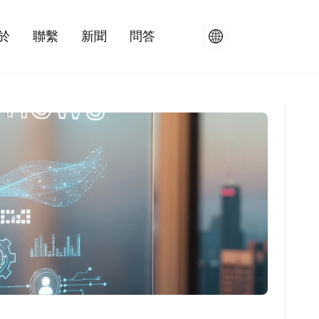
於
聯繫
新聞
問答