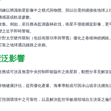
訓練以辨識衛星影像中之模式與物體。與以往需持續接收地球上
傳感器或軌道參數。
收集。例如，若任務為監測森林砍伐，衛星不僅能捕捉影像，更
變之近乎即時警報。
針對太空硬件限制（包括有限功率與帶寬）優化之卷積神經網絡
可靠之地球通訊鏈路之依賴。
廣泛影響
任務或可涉及無需中央控制即能協作之衛星群，動態分享見解並
作物健康評估，從而優化產量。海事導航或可因冰山或非法捕魚
可預測環境中之可靠性，以及解決監控等敏感領域自主決策之倫