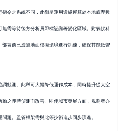
行指令之系統不同，此衛星運用邊緣運算於本地處理數
可無需等待後方分析員即標記顯著變化區域。對氣候科
。部署前已透過地面模擬環境進行訓練，確保其能抵禦
協調觀測。此舉可大幅降低運作成本，同時提升從太空
活動之即時偵測而改善。即使城市發展方面，規劃者亦
理問題。監管框架需與此等技術進步同步演進。