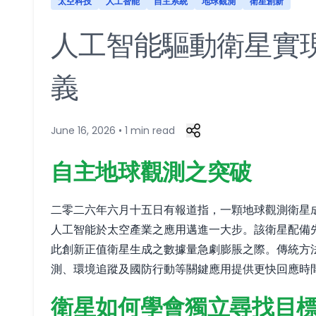
太空科技
人工智能
自主系統
地球觀測
衛星創新
人工智能驅動衛星實
義
June 16, 2026 • 1 min read
自主地球觀測之突破
二零二六年六月十五日有報道指，一顆地球觀測衛星成功
人工智能於太空產業之應用邁進一大步。該衛星配備
此創新正值衛星生成之數據量急劇膨脹之際。傳統方
測、環境追蹤及國防行動等關鍵應用提供更快回應時
衛星如何學會獨立尋找目