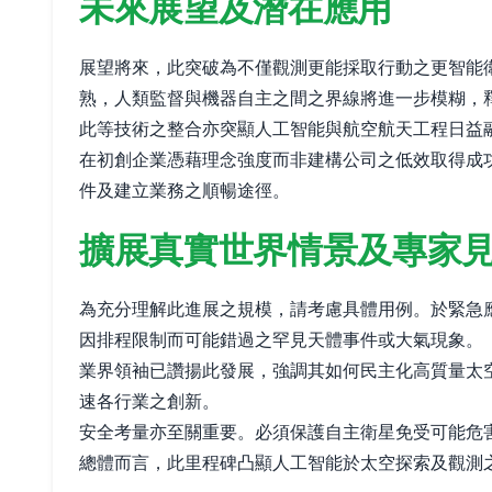
未來展望及潛在應用
展望將來，此突破為不僅觀測更能採取行動之更智能
熟，人類監督與機器自主之間之界線將進一步模糊，
此等技術之整合亦突顯人工智能與航空航天工程日益融合
在初創企業憑藉理念強度而非建構公司之低效取得成
件及建立業務之順暢途徑。
擴展真實世界情景及專家
為充分理解此進展之規模，請考慮具體用例。於緊急
因排程限制而可能錯過之罕見天體事件或大氣現象。
業界領袖已讚揚此發展，強調其如何民主化高質量太
速各行業之創新。
安全考量亦至關重要。必須保護自主衛星免受可能危
總體而言，此里程碑凸顯人工智能於太空探索及觀測