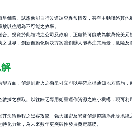
衛星鋪路。試想像能自行改道調查異常情況，甚至主動聯絡其他
釋放以往認為不可能之效率。
。投資於此領域之公司及政府，正處於可能成為數萬億美元規模之太
功之世界，創新自動化解決方案讓創辦人能專注其願景，風險及
見解
應變方面，偵測到野火之衛星可立即以精確座標通知地方當局，
空數據之獲取。以往缺乏專用衛星運作資源之較小機構，現可利
害其決策過程之黑客攻擊。強大加密及異常偵測協議為此等系統
之轉化力量，為未來數年更突破性發展奠定基礎。