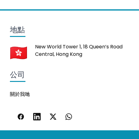
地點
New World Tower 1, 18 Queen’s Road
Central, Hong Kong
公司
關於我哋