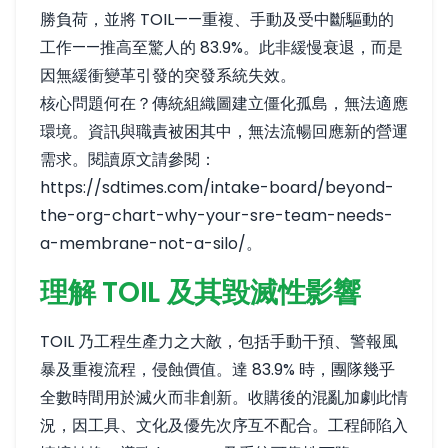
勝負荷，並將 TOIL——重複、手動及受中斷驅動的
工作——推高至驚人的 83.9%。此非緩慢衰退，而是
因無緩衝變革引發的突發系統失效。
核心問題何在？傳統組織圖建立僵化孤島，無法適應
環境。資訊與職責被困其中，無法流暢回應新的營運
需求。閱讀原文請參閱：
https://sdtimes.com/intake-board/beyond-
the-org-chart-why-your-sre-team-needs-
a-membrane-not-a-silo/
。
理解 TOIL 及其毀滅性影響
TOIL 乃工程生產力之大敵，包括手動干預、警報風
暴及重複流程，侵蝕價值。達 83.9% 時，團隊幾乎
全數時間用於滅火而非創新。收購後的混亂加劇此情
況，因工具、文化及優先次序互不配合。工程師陷入