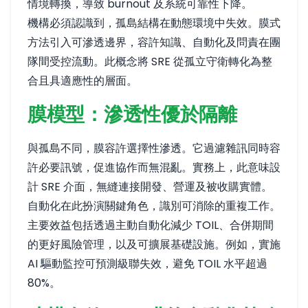
情境轉換，導致 burnout 及系統可靠性下降。
機構必須認識到，孤島結構在動態環境中失效。膜式
方法引入可滲透邊界，容許知識、自動化及問責在團
隊間受控流動。此概念將 SRE 從孤立守衛轉化為整
合且具適應性的層面。
膜模型：滲透性優於隔離
與孤島不同，膜容許選擇性滲透。它過濾雜訊同時容
許必要訊號，促進協作而無混亂。實務上，此意味設
計 SRE 介面，無縫連接開發、營運及被收購實體。
自動化在此扮演關鍵角色，識別可消除的重複工作。
主要效益包括透過主動自動化減少 TOIL、合併期間
的更好風險管理，以及可擴展基礎設施。例如，實施
AI 驅動監控可預測級聯失效，避免 TOIL 水平超過
80%。