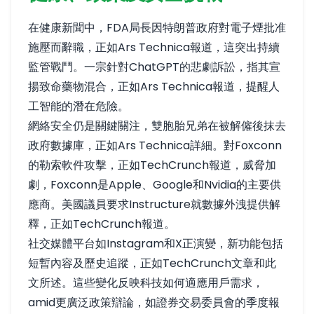
在健康新聞中，FDA局長因特朗普政府對電子煙批准
施壓而辭職，正如
Ars Technica報道
，這突出持續
監管戰鬥。一宗針對ChatGPT的悲劇訴訟，指其宣
揚致命藥物混合，正如
Ars Technica報道
，提醒人
工智能的潛在危險。
網絡安全仍是關鍵關注，雙胞胎兄弟在被解僱後抹去
政府數據庫，正如
Ars Technica詳細
。對Foxconn
的勒索軟件攻擊，正如
TechCrunch報道
，威脅加
劇，Foxconn是Apple、Google和Nvidia的主要供
應商。美國議員要求Instructure就數據外洩提供解
釋，正如
TechCrunch報道
。
社交媒體平台如Instagram和X正演變，新功能包括
短暫內容及歷史追蹤，正如
TechCrunch文章
和
此
文
所述。這些變化反映科技如何適應用戶需求，
amid更廣泛政策辯論，如證券交易委員會的季度報