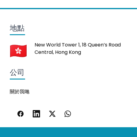
地點
New World Tower 1, 18 Queen’s Road
Central, Hong Kong
公司
關於我哋