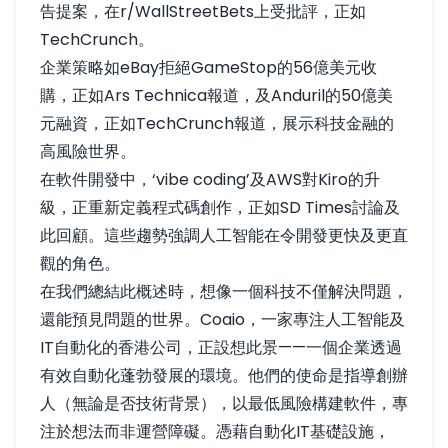
告提案，在r/WallStreetBets上受批評，正如
TechCrunch
。
企業策略如eBay拒絕GameStop的56億美元收
購，正如
Ars Technica報道
，及Anduril的50億美
元融資，正如
TechCrunch報道
，展示科技金融的
高風險世界。
在軟件開發中，‘vibe coding’及AWS對Kiro的升
級，正重新定義程式碼創作，正如
SD Times討論
及
此回顧
。這些趨勢強調人工智能在令開發更快及更直
觀的角色。
在我們總結此概述時，想像一個科技不僅解決問題，
還能預見問題的世界。Coaio，一家專注人工智能及
IT自動化的香港公司，正設想此景——一個企業透過
有效自動化蓬勃發展的環境。他們的使命是指導創辦
人（無論是否技術背景），以最低風險構建軟件，專
注於想法而非運營障礙。憑藉自動化IT基礎設施，