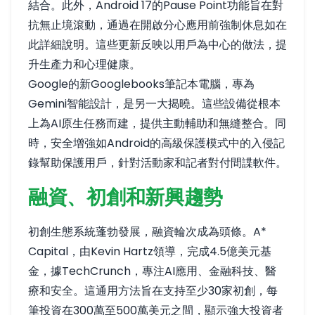
結合。此外，Android 17的Pause Point功能旨在對
抗無止境滾動，通過在開啟分心應用前強制休息
如在
此詳細說明
。這些更新反映以用戶為中心的做法，提
升生產力和心理健康。
Google的新Googlebooks筆記本電腦，專為
Gemini智能設計，
是另一大揭曉
。這些設備從根本
上為AI原生任務而建，提供主動輔助和無縫整合。同
時，安全增強如Android的高級保護模式中的入侵記
錄
幫助保護用戶
，針對活動家和記者對付間諜軟件。
融資、初創和新興趨勢
初創生態系統蓬勃發展，融資輪次成為頭條。A*
Capital，由Kevin Hartz領導，完成4.5億美元基
金，
據TechCrunch
，專注AI應用、金融科技、醫
療和安全。這通用方法旨在支持至少30家初創，每
筆投資在300萬至500萬美元之間，顯示強大投資者