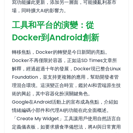
寫功能
據此更新
，添加另一層面，可能擾亂利基市
場，同時擴大AI的影響力。
工具和平台的演變：從
Docker到Android創新
轉移焦點，Docker的轉變是今日新聞的亮點。
Docker不再僅限於容器，正如
這SD Times文章
所
解釋，經過超過十年的發展，Docker現已整合Linux
Foundation，並支持更複雜的應用，幫助開發者管
理混合環境。這演變正合時宜，鑑於AI和雲端原生技
術的興起，其中容器化扮演關鍵角色。
Google在Android活動上的宣布成為焦點，介紹如
情緒編碼小部件和代理AI的功能
在此全面概述
。
「Create My Widget」工具讓用戶使用自然語言自
定義儀表板，如要求膳食準備想法，將AI與日常實用