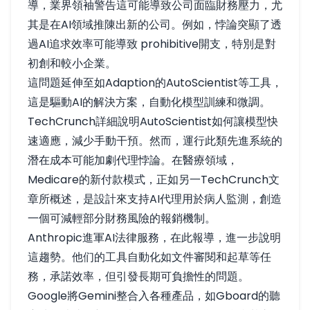
導，業界領袖警告這可能導致公司面臨財務壓力，尤
其是在AI領域推陳出新的公司。例如，悖論突顯了透
過AI追求效率可能導致 prohibitive開支，特別是對
初創和較小企業。
這問題延伸至如Adaption的AutoScientist等工具，
這是驅動AI的解決方案，自動化模型訓練和微調。
TechCrunch
詳細說明AutoScientist如何讓模型快
速適應，減少手動干預。然而，運行此類先進系統的
潛在成本可能加劇代理悖論。在醫療領域，
Medicare的新付款模式，正如
另一TechCrunch文
章
所概述，是設計來支持AI代理用於病人監測，創造
一個可減輕部分財務風險的報銷機制。
Anthropic進軍AI法律服務，
在此報導
，進一步說明
這趨勢。他们的工具自動化如文件審閱和起草等任
務，承諾效率，但引發長期可負擔性的問題。
Google將Gemini整合入各種產品，如Gboard的聽