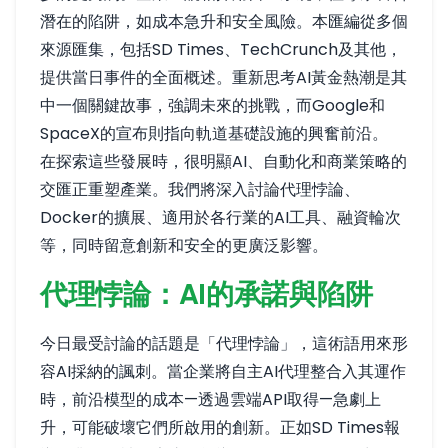
潛在的陷阱，如成本急升和安全風險。本匯編從多個
來源匯集，包括SD Times、TechCrunch及其他，
提供當日事件的全面概述。
重新思考AI黃金熱潮
是其
中一個關鍵故事，強調未來的挑戰，而Google和
SpaceX的宣布則指向軌道基礎設施的興奮前沿。
在探索這些發展時，很明顯AI、自動化和商業策略的
交匯正重塑產業。我們將深入討論代理悖論、
Docker的擴展、適用於各行業的AI工具、融資輪次
等，同時留意創新和安全的更廣泛影響。
代理悖論：AI的承諾與陷阱
今日最受討論的話題是「代理悖論」，這術語用來形
容AI採納的諷刺。當企業將自主AI代理整合入其運作
時，前沿模型的成本—透過雲端API取得—急劇上
升，可能破壞它們所啟用的創新。正如
SD Times
報