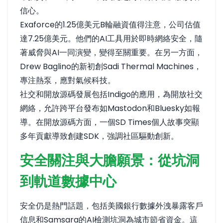
信心。
Exaforce的1.25億美元B輪融資
值得注意
，公司估值
達7.25億美元。他們的AI工具用於即時網絡安全，隨
著威脅與AI一同演變，變得至關重要。在另一方面，
Drew Baglino的新初創Sadi Thermal Machines，
專注熱泵
，應對氣候科技。
社交和開放源碼發展包括Indigo的應用，為開放社交
網絡，允許跨平台發布如Mastodon和Bluesky
如報
導
。在開放源碼方面，一個SD Times個人故事
突顯
多年貢獻導致創建SDK
，強調社區驅動創新。
安全關注與大膽願景：從坑洞
到軌道數據中心
安全仍是熱門話題，包括美國銀行數據外洩
暴露客戶
信息
和Samsara的AI檢測坑洞
為城市節省資金
。這