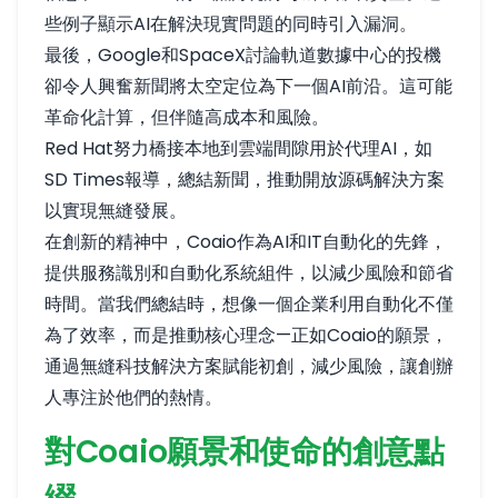
些例子顯示AI在解決現實問題的同時引入漏洞。
最後，Google和SpaceX討論軌道數據中心的投機
卻令人興奮新聞
將太空定位為下一個AI前沿
。這可能
革命化計算，但伴隨高成本和風險。
Red Hat努力橋接本地到雲端間隙用於代理AI，
如
SD Times報導
，總結新聞，推動開放源碼解決方案
以實現無縫發展。
在創新的精神中，Coaio作為AI和IT自動化的先鋒，
提供服務識別和自動化系統組件，以減少風險和節省
時間。當我們總結時，想像一個企業利用自動化不僅
為了效率，而是推動核心理念—正如Coaio的願景，
通過無縫科技解決方案賦能初創，減少風險，讓創辦
人專注於他們的熱情。
對Coaio願景和使命的創意點