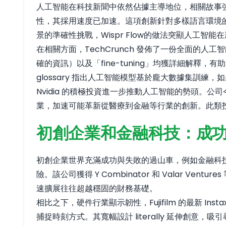
人工智能在科技新聞中依然佔據主導地位，相關故事強調
性，其採用速度已加速。這項創新針對多樣語言環境的
景的準確性挑戰，Wispr Flow的做法突顯人工智能在新
在相關方面，TechCrunch 發佈了一份全面的人工智
確的資訊）以及「fine-tuning」均獲詳細解
glossary 指出人工智能模型基於龐大數據集訓
Nvidia 的積極投資進一步推動人工智能的勢頭。公
業，加速可能革新從醫療到金融等行業的創新。此類
初創企業和金融科技：成
初創企業世界充滿成功與失敗的過山車，例如金融科技初創
險。該公司獲得 Y Combinator 和 Valar
速擴展往往超越穩固的財務基礎。
相比之下，硬件行業顯示韌性，Fujifilm 的最新 
捕捉時刻方式。其寬幅設計 literally 延伸