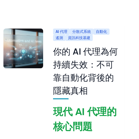
AI 代理
分散式系統
自動化
遙測
資訊科技基建
你的 AI 代理為何
持續失效：不可
靠自動化背後的
隱藏真相
現代 AI 代理的
核心問題