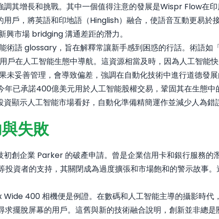
其增長和挑戰。其中一個值得注意的發展是Wispr Flow
用戶，將英語和印地語（Hinglish）融合，使語音互動更易
興市場 bridging 溝通差距的潛力。
能術語 glossary，旨在解釋常讓新手感到困惑的行話。術語如「h
釋，有助用戶在人工智能生態中導航。這資源相當及時，因為人工智
練，如果未妥善管理，會導致偏差，強調在自動化技術中進行道德發
司今年已承諾400億美元用於人工智能股權交易，鞏固其在生態中的
投資顯示人工智能市場看好，自動化準備精簡運作並減少人為錯
功與失敗
企業 Parker 的破產申請。曾是企業信用卡和銀行服務的潛力
 Ventures 等投資者的支持，其關閉成為過度擴張和市場飽和的
Instax Wide 400 相機便是例證。在數碼和人工智能主導的
創意，吸引尋求擺脫屏幕的用戶。這舊與新的技術融合說明，創新並非