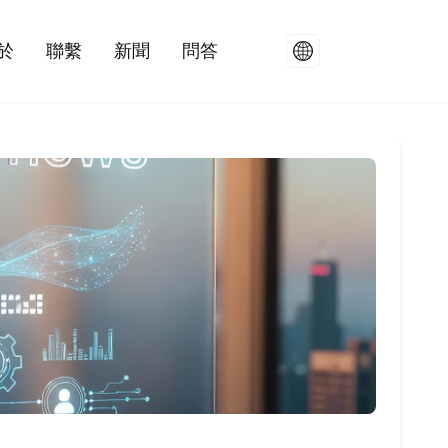
於
聯繫
新聞
問答