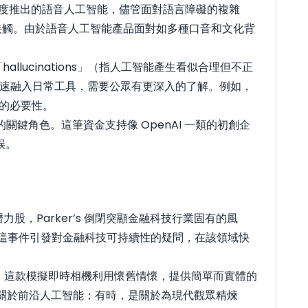
在印度推出的語音人工智能，儘管面對語言障礙的複雜
於接觸。由於語音人工智能產品面對如多種口音和文化背
allucinations」（指人工智能產生看似合理但不正
能快速融入日常工具，需要公眾有更深入的了解。例如，
展的必要性。
關鍵角色。這筆資金支持像 OpenAI 一類的初創企
誤。
股，Parker’s 倒閉突顯金融科技行業固有的風
警示故事。這事件引發對金融科技可持續性的疑問，在該領域快
攝影時代，這款模擬即時相機利用懷舊情懷，提供簡單而實體的
總是關於前沿人工智能；有時，是關於為現代觀眾精煉