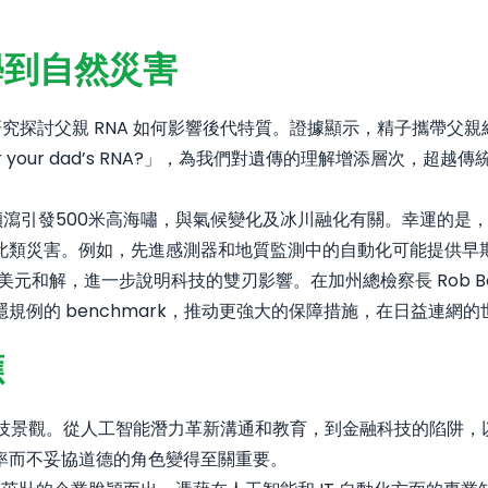
學到自然災害
ating 研究探討父親 RNA 如何影響後代特質。證據顯示，精子攜帶父
ter your dad’s RNA?」，為我們對遺傳的理解增添層次，
規模山泥傾瀉引發500米高海嘯，與氣候變化及冰川融化有關。幸運
此類災害。例如，先進感測器和地質監測中的自動化可能提供早
,275萬美元和解，進一步說明科技的雙刃影響。在加州總檢察長 Ro
例的 benchmark，推动更強大的保障措施，在日益連網的
應
力卻波動的科技景觀。從人工智能潛力革新溝通和教育，到金融科技的
率而不妥協道德的角色變得至關重要。