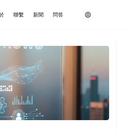
於
聯繫
新聞
問答