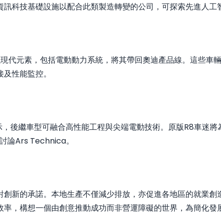
資訊科技基礎設施以配合此類製造轉變的公司，可探索先進人工
示將以現代元素，包括電動動力系統，將其帶回奧迪產品線。這些
接及性能監控。
r表示，後繼車型可融合高性能工程與尖端電動技術。原版R8車
始討論
Ars Technica
。
對創新的承諾。本地生產不僅減少排放，亦促進各地區的就業創
效率，構想一個由創意推動成功而非營運障礙的世界，為簡化發