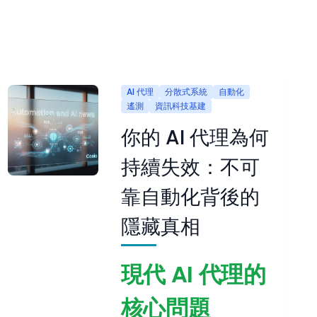
AI 代理
分散式系統
自動化
遙測
資訊科技基建
你的 AI 代理為何
持續失效：不可
靠自動化背後的
隱藏真相
現代 AI 代理的
核心問題