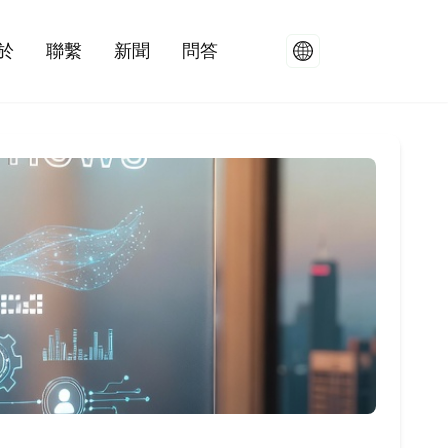
於
聯繫
新聞
問答