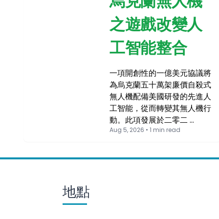
烏克蘭無人機
之遊戲改變人
工智能整合
一項開創性的一億美元協議將
為烏克蘭五十萬架廉價自殺式
無人機配備美國研發的先進人
工智能，從而轉變其無人機行
動。此項發展於二零二 …
Aug 5, 2026 • 1 min read
地點