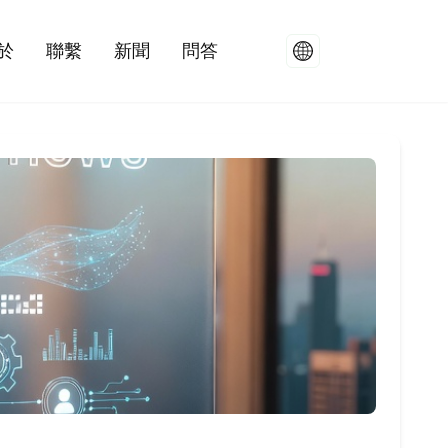
於
聯繫
新聞
問答