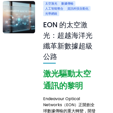
太空激光
數據傳輸
人工智能整合
資訊科技自動化
光學網絡
EON 的太空激
光：超越海洋光
纖革新數據超級
公路
激光驅動太空
通訊的黎明
Endeavour Optical
Networks（EON）正開創全
球數據傳輸的重大轉變，開發