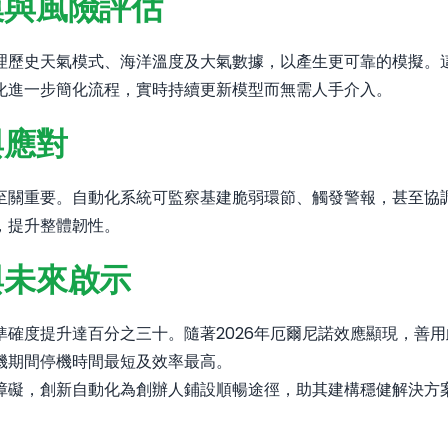
模與風險評估
理歷史天氣模式、海洋溫度及大氣數據，以產生更可靠的模擬。
化進一步簡化流程，實時持續更新模型而無需人手介入。
與應對
至關重要。自動化系統可監察基建脆弱環節、觸發警報，甚至協
，提升整體韌性。
與未來啟示
確度提升達百分之三十。隨著2026年厄爾尼諾效應顯現，善
機期間停機時間最短及效率最高。
障礙，創新自動化為創辦人鋪設順暢途徑，助其建構穩健解決方