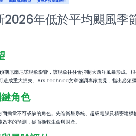
技
颶風預測模型
資訊科技基建韌性
2026年低於平均颶風季
望
受預期厄爾尼諾現象影響，該現象往往會抑制大西洋風暴形成。
仍可造成重大損失。
Ars Technica文章
強調專家意見，指出必須
關鍵角色
方面擔當不可或缺的角色。先進衛星系統、超級電腦及精密建模
據為本的預測，從而挽救生命與財產。