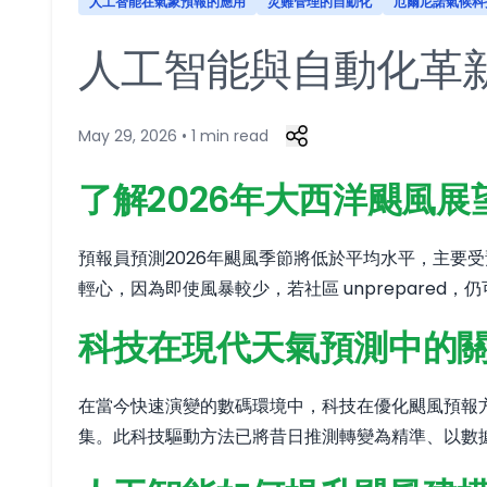
人工智能在氣象預報的應用
災難管理的自動化
厄爾尼諾氣候科
人工智能與自動化革新
May 29, 2026 • 1 min read
了解2026年大西洋颶風展
預報員預測2026年颶風季節將低於平均水平，主要
輕心，因為即使風暴較少，若社區 unprepared，
科技在現代天氣預測中的
在當今快速演變的數碼環境中，科技在優化颶風預報
集。此科技驅動方法已將昔日推測轉變為精準、以數