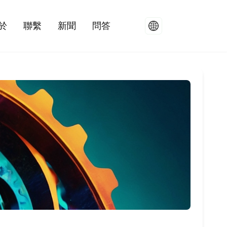
於
聯繫
新聞
問答