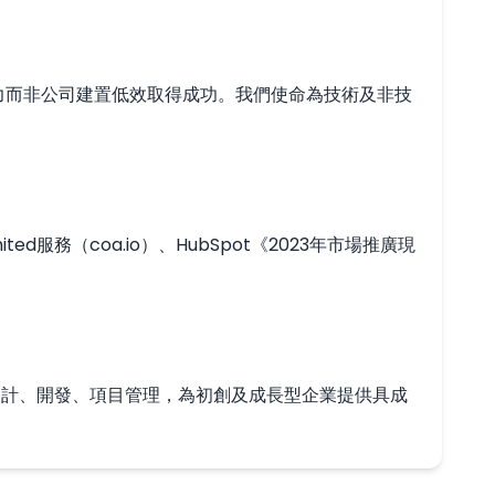
力而非公司建置低效取得成功。我們使命為技術及非技
務（coa.io）、HubSpot《2023年市場推廣現
別、設計、開發、項目管理，為初創及成長型企業提供具成