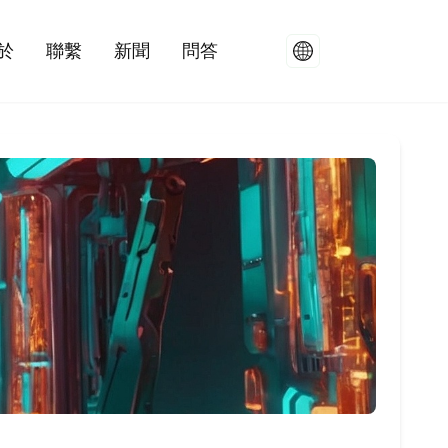
於
聯繫
新聞
問答