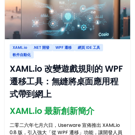
XAML.io
.NET 開發
WPF 遷移
網頁 IDE 工具
軟件自動化
XAML.io 改變遊戲規則的 WPF
遷移工具：無縫將桌面應用程
式帶到網上
XAML.io 最新創新簡介
二零二六年七月六日，Userware 宣佈推出 XAML.io
0.8 版，引入強大「從 WPF 遷移」功能，讓開發人員