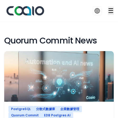
☰
Quorum Commit News
PostgreSQL
分散式數據庫
企業數據管理
Quorum Commit
EDB Postgres AI