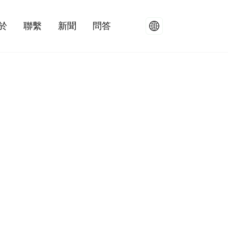
於
聯繫
新聞
問答