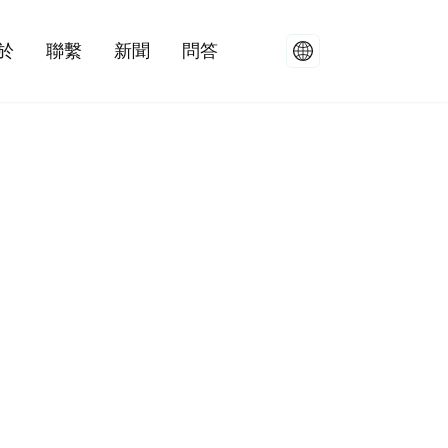
於
聯繫
新聞
問答