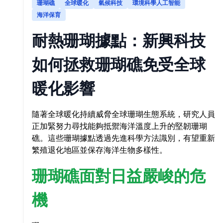
珊瑚礁
全球暖化
氣候科技
環境科學人工智能
海洋保育
耐熱珊瑚據點：新興科技
如何拯救珊瑚礁免受全球
暖化影響
隨著全球暖化持續威脅全球珊瑚生態系統，研究人員
正加緊努力尋找能夠抵禦海洋溫度上升的堅韌珊瑚
礁。這些珊瑚據點透過先進科學方法識別，有望重新
繁殖退化地區並保存海洋生物多樣性。
珊瑚礁面對日益嚴峻的危
機