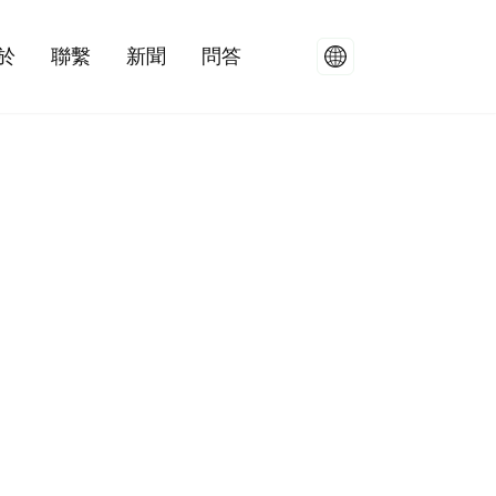
於
聯繫
新聞
問答