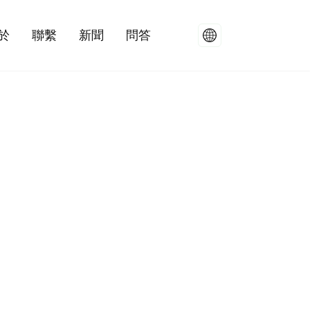
於
聯繫
新聞
問答