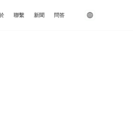
於
聯繫
新聞
問答