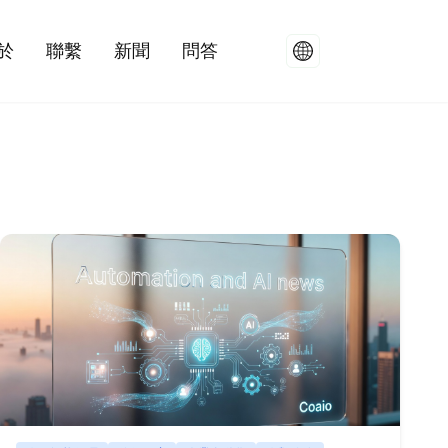
於
聯繫
新聞
問答